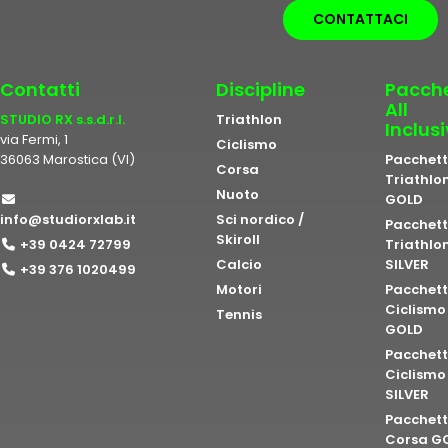
CONTATTACI
Contatti
Discipline
Pacche
All
STUDIO RX s.s.d.r.l.
Triathlon
Inclus
via Fermi, 1
Ciclismo
36063 Marostica (VI)
Pacchet
Corsa
Triathlo
Nuoto
GOLD
info@studiorxlab.it
Sci nordico /
Pacchet
Skiroll
+39 0424 72799
Triathlo
Calcio
SILVER
+39 376 1020499
Motori
Pacchet
Ciclismo
Tennis
GOLD
Pacchet
Ciclismo
SILVER
Pacchet
Corsa G