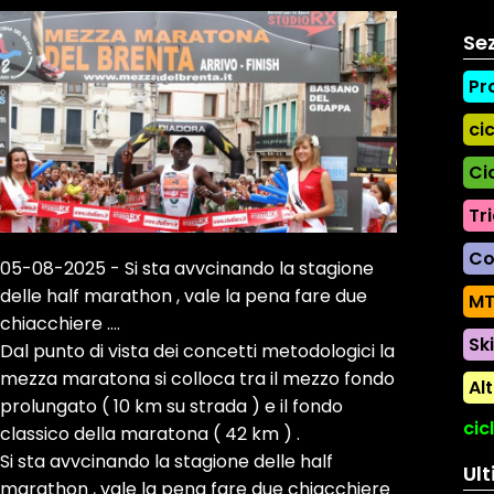
Sez
Pr
ci
Ci
Tr
Co
05-08-2025 - Si sta avvcinando la stagione
delle half marathon , vale la pena fare due
MT
chiacchiere ….
Ski
Dal punto di vista dei concetti metodologici la
mezza maratona si colloca tra il mezzo fondo
Al
prolungato ( 10 km su strada ) e il fondo
cic
classico della maratona ( 42 km ) .
Si sta avvcinando la stagione delle half
Ult
marathon , vale la pena fare due chiacchiere