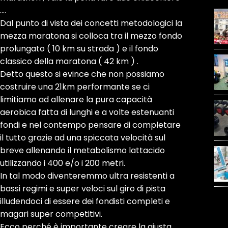
….
Dal punto di vista dei concetti metodologici la
mezza maratona si colloca tra il mezzo fondo
prolungato ( 10 km su strada ) e il fondo
classico della maratona ( 42 km ) .
Detto questo si evince che non possiamo
costruire una 21km performante se ci
limitiamo ad allenare la pura capacità
aerobica fatta di lunghi e a volte estenuanti
fondi e nel contempo pensare di completare
il tutto grazie ad una spiccata velocità sul
breve allenando il metabolismo lattacido
utilizzando i 400 e/o i 200 metri.
In tal modo diventeremmo ultra resistenti a
bassi regimi e super veloci sul giro di pista
illudendoci di essere dei fondisti completi e
magari super competitivi.
Ecco perché è importante creare la giusta