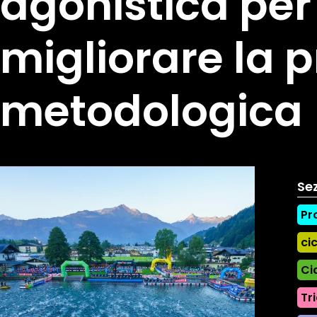
agonistica per
migliorare la 
metodologica
Sez
Pr
ci
Ci
Tr