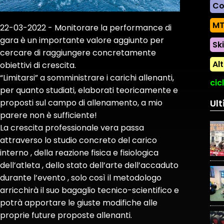
Co
MT
22-03-2022 - Monitorare la performance di
gara è un importante valore aggiunto per
Ski
cercare di raggiungere concretamente
Al
obiettivi di crescita.
“Limitarsi” a somministrare i carichi allenanti,
cic
per quanto studiati, elaborati teoricamente e
proposti sul campo di allenamento, a mio
Ult
parere non è sufficiente!
La crescita professionale vera passa
attraverso lo studio concreto del carico
interno , della reazione fisica e fisiologica
dell’atleta , dello stato dell’arte dell’accaduto
durante l’evento , solo così il metodologo
arricchirà il suo bagaglio tecnico-scientifico e
potrà apportare le giuste modifiche alle
proprie future proposte allenanti.