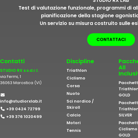
STUDIO RX LAB
Test di valutazione funzionale, programmi di a
pianificazione della stagione agonisti
Un servizio su misura costruito sulle es
CONTATTACI
Contatti
Discipline
Pacche
All
STUDIO RX s.s.d.r.l.
Triathlon
Inclus
via Fermi, 1
Ciclismo
36063 Marostica (VI)
Pacchet
Corsa
Triathlo
Nuoto
GOLD
info@studiorxlab.it
Sci nordico /
Pacchet
Skiroll
+39 0424 72799
Triathlo
Calcio
SILVER
+39 376 1020499
Motori
Pacchet
Ciclismo
Tennis
GOLD