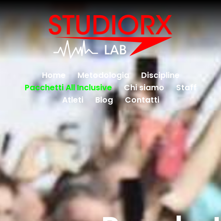
Home
Metodologia
Discipline
Pacchetti All Inclusive
Chi siamo
Staff
Atleti
Blog
Contatti