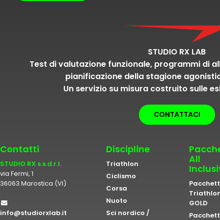
STUDIO RX LAB
Test di valutazione funzionale, programmi di a
pianificazione della stagione agonisti
Un servizio su misura costruito sulle es
CONTATTACI
Contatti
Discipline
Pacche
All
STUDIO RX s.s.d.r.l.
Triathlon
Inclus
via Fermi, 1
Ciclismo
36063 Marostica (VI)
Pacchet
Corsa
Triathlo
Nuoto
GOLD
info@studiorxlab.it
Sci nordico /
Pacchet