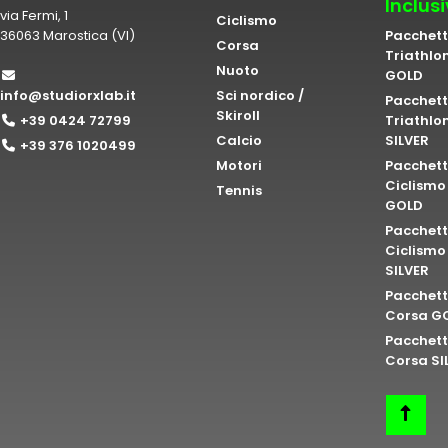
Inclus
via Fermi, 1
Ciclismo
36063 Marostica (VI)
Pacchet
Corsa
Triathlo
Nuoto
GOLD
info@studiorxlab.it
Sci nordico /
Pacchet
Skiroll
+39 0424 72799
Triathlo
Calcio
SILVER
+39 376 1020499
Motori
Pacchet
Ciclismo
Tennis
GOLD
Pacchet
Ciclismo
SILVER
Pacchet
Corsa G
Pacchet
Corsa SI