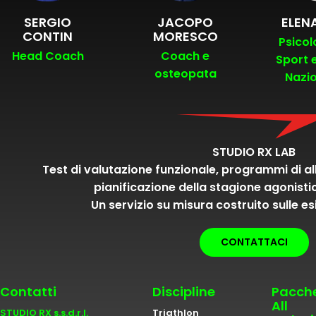
SERGIO
JACOPO
ELENA
CONTIN
MORESCO
Psicol
Head Coach
Coach e
Sport 
osteopata
Nazio
STUDIO RX LAB
Test di valutazione funzionale, programmi di a
pianificazione della stagione agonisti
Un servizio su misura costruito sulle es
CONTATTACI
Contatti
Discipline
Pacche
All
STUDIO RX s.s.d.r.l.
Triathlon